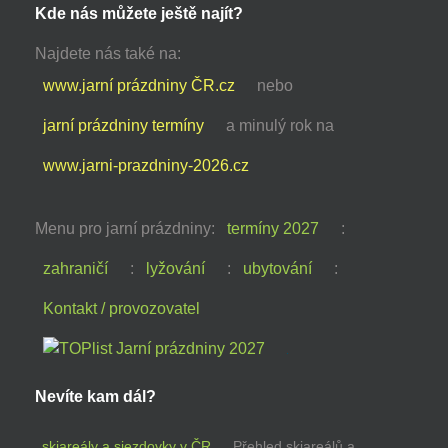
Kde nás můžete ještě najít?
Najdete nás také na:
www.jarní prázdniny ČR.cz
nebo
jarní prázdniny termíny
a minulý rok na
www.jarni-prazdniny-2026.cz
Menu pro jarní prázdniny:
termíny 2027
:
zahraničí
:
lyžování
:
ubytování
:
Kontakt / provozovatel
Nevíte kam dál?
skiareály a sjezdovky v ČR
Přehled skiareálů a