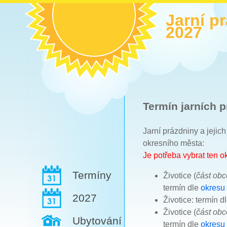
Jarní p
2027
Termín jarních p
Jarní prázdniny a jejic
okresního města:
Je potřeba vybrat ten 
Termíny
Životice (
část ob
termín dle
okresu
2027
Životice: termín d
Životice (
část ob
Ubytování
termín dle
okresu