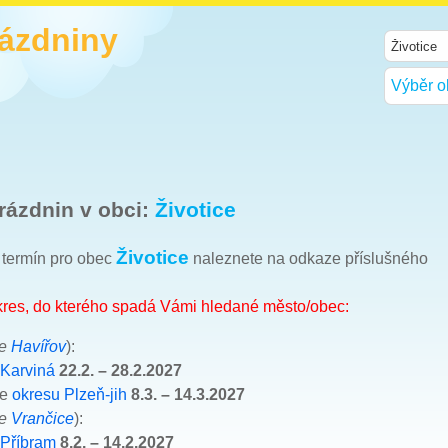
rázdniny
Výběr o
rázdnin v obci:
Životice
Životice
h termín pro obec
naleznete na odkaze příslušného
okres, do kterého spadá Vámi hledané město/obec:
ce
Havířov
):
 Karviná
22.2. – 28.2.2027
le
okresu Plzeň-jih
8.3. – 14.3.2027
ce
Vrančice
):
 Příbram
8.2. – 14.2.2027