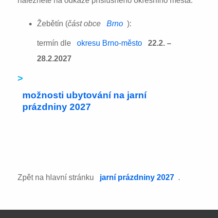
naleznete na odkaze příslušného okresního města:
Žebětín (
část obce
Brno
):
termín dle
okresu Brno-město
22.2. –
28.2.2027
>
možnosti ubytování na jarní
prázdniny 2027
Zpět na hlavní stránku
jarní prázdniny 2027
.