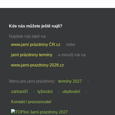
Kde nás můžete ještě najít?
Najdete nás také na:
www.jarní prázdniny ČR.cz
nebo
jarní prázdniny termíny
a minulý rok na
www.jarni-prazdniny-2026.cz
Menu pro jarní prázdniny:
termíny 2027
:
zahraničí
:
lyžování
:
ubytování
:
Kontakt / provozovatel