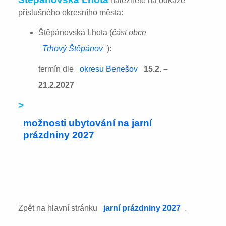
naleznete na odkaze
příslušného okresního města:
Štěpánovská Lhota (
část obce
Trhový Štěpánov
):
termín dle
okresu Benešov
15.2. –
21.2.2027
>
možnosti ubytování na jarní
prázdniny 2027
Zpět na hlavní stránku
jarní prázdniny 2027
.