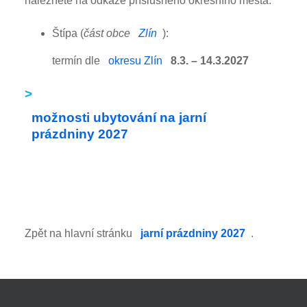
naleznete na odkaze příslušného okresního města:
Štípa (
část obce
Zlín
):
termín dle
okresu Zlín
8.3. – 14.3.2027
>
možnosti ubytování na jarní
prázdniny 2027
Zpět na hlavní stránku
jarní prázdniny 2027
.