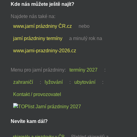
Kde nás můžete ještě najít?
Najdete nás také na:
www.jarní prázdniny ČR.cz
nebo
jarní prázdniny termíny
a minulý rok na
www.jarni-prazdniny-2026.cz
Menu pro jarní prázdniny:
termíny 2027
:
zahraničí
:
lyžování
:
ubytování
:
Kontakt / provozovatel
Nevíte kam dál?
skiareály a sjezdovky v ČR
Přehled skiareálů a