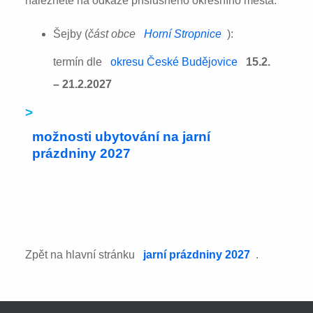
naleznete na odkaze příslušného okresního města:
Šejby (
část obce
Horní Stropnice
):
termín dle
okresu České Budějovice
15.2.
– 21.2.2027
>
možnosti ubytování na jarní
prázdniny 2027
Zpět na hlavní stránku
jarní prázdniny 2027
.