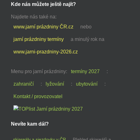
Kde nás můžete ještě najít?
Najdete nás také na:
www.jarní prázdniny ČR.cz
nebo
jarní prázdniny termíny
a minulý rok na
www.jarni-prazdniny-2026.cz
Menu pro jarní prázdniny:
termíny 2027
:
zahraničí
:
lyžování
:
ubytování
:
Kontakt / provozovatel
Nevíte kam dál?
skiareály a sjezdovky v ČR
Přehled skiareálů a