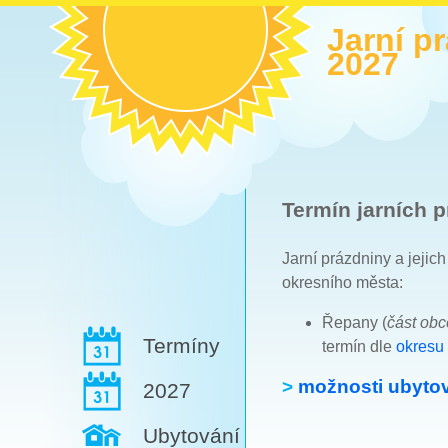
Jarní p
2027
Termín jarních p
Jarní prázdniny a jejic
okresního města:
Řepany (
část ob
Termíny
termín dle
okresu
>
možnosti ubytov
2027
Ubytování