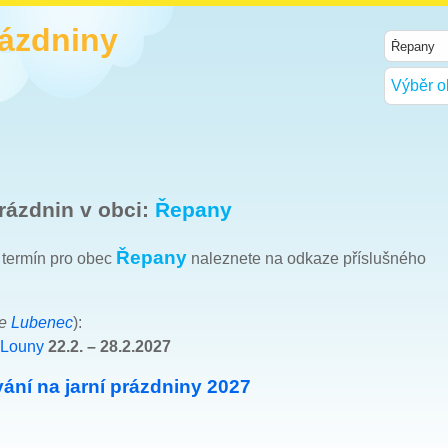
rázdniny
Výběr o
rázdnin v obci:
Řepany
Řepany
h termín pro obec
naleznete na odkaze příslušného
ce
Lubenec
):
 Louny
22.2. – 28.2.2027
ání na jarní prázdniny 2027