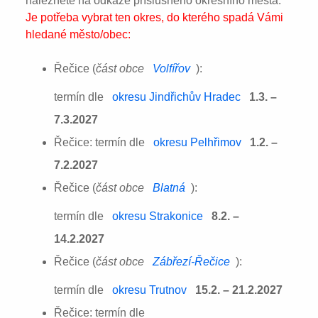
naleznete na odkaze příslušného okresního města:
Je potřeba vybrat ten okres, do kterého spadá Vámi
hledané město/obec:
Řečice (
část obce
Volfířov
):
termín dle
okresu Jindřichův Hradec
1.3. –
7.3.2027
Řečice: termín dle
okresu Pelhřimov
1.2. –
7.2.2027
Řečice (
část obce
Blatná
):
termín dle
okresu Strakonice
8.2. –
14.2.2027
Řečice (
část obce
Zábřezí-Řečice
):
termín dle
okresu Trutnov
15.2. – 21.2.2027
Řečice: termín dle