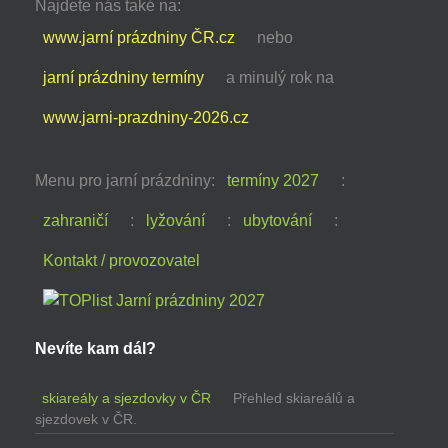
Najdete nás také na:
www.jarní prázdniny ČR.cz
nebo
jarní prázdniny termíny
a minulý rok na
www.jarni-prazdniny-2026.cz
Menu pro jarní prázdniny:
termíny 2027
:
zahraničí
:
lyžování
:
ubytování
:
Kontakt / provozovatel
Nevíte kam dál?
skiareály a sjezdovky v ČR
Přehled skiareálů a
sjezdovek v ČR.