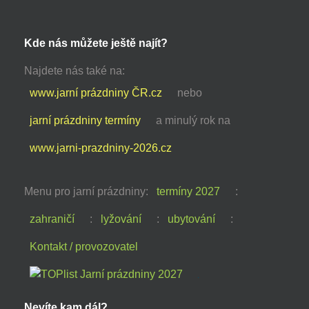
Kde nás můžete ještě najít?
Najdete nás také na:
www.jarní prázdniny ČR.cz
nebo
jarní prázdniny termíny
a minulý rok na
www.jarni-prazdniny-2026.cz
Menu pro jarní prázdniny:
termíny 2027
:
zahraničí
:
lyžování
:
ubytování
:
Kontakt / provozovatel
Nevíte kam dál?