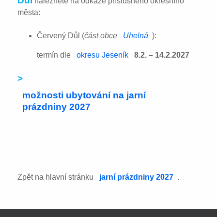
Důl
naleznete na odkaze příslušného okresního
města:
Červený Důl (
část obce
Uhelná
):
termín dle
okresu Jeseník
8.2. – 14.2.2027
>
možnosti ubytování na jarní
prázdniny 2027
Zpět na hlavní stránku
jarní prázdniny 2027
.