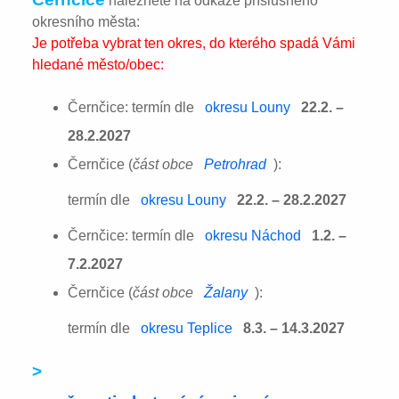
naleznete na odkaze příslušného
okresního města:
Je potřeba vybrat ten okres, do kterého spadá Vámi
hledané město/obec:
Černčice: termín dle
okresu Louny
22.2. –
28.2.2027
Černčice (
část obce
Petrohrad
):
termín dle
okresu Louny
22.2. – 28.2.2027
Černčice: termín dle
okresu Náchod
1.2. –
7.2.2027
Černčice (
část obce
Žalany
):
termín dle
okresu Teplice
8.3. – 14.3.2027
>