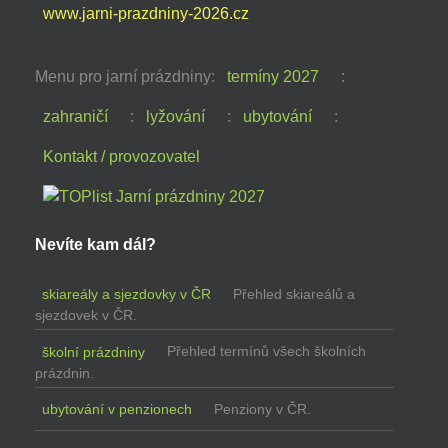
www.jarni-prazdniny-2026.cz
Menu pro jarní prázdniny:
termíny 2027
:
zahraničí
:
lyžování
:
ubytování
:
Kontakt / provozovatel
Nevíte kam dál?
skiareály a sjezdovky v ČR
Přehled skiareálů a
sjezdovek v ČR.
školní prázdniny
Přehled termínů všech školních
prázdnin.
ubytování v penzionech
Penziony v ČR.