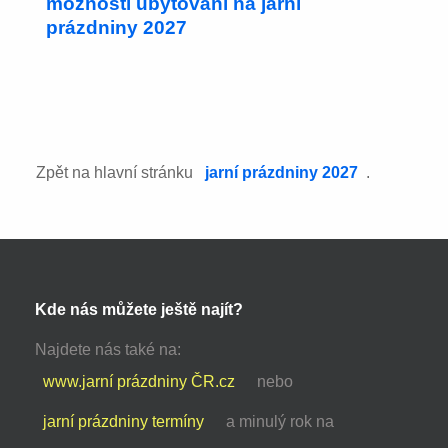
možnosti ubytování na jarní
prázdniny 2027
Zpět na hlavní stránku
jarní prázdniny 2027
.
Kde nás můžete ještě najít?
Najdete nás také na:
www.jarní prázdniny ČR.cz
nebo
jarní prázdniny termíny
a minulý rok na