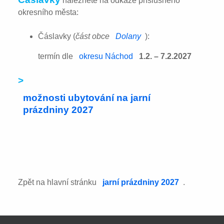
naleznete na odkaze příslušného
okresního města:
Čáslavky (
část obce
Dolany
):
termín dle
okresu Náchod
1.2. – 7.2.2027
>
možnosti ubytování na jarní
prázdniny 2027
Zpět na hlavní stránku
jarní prázdniny 2027
.