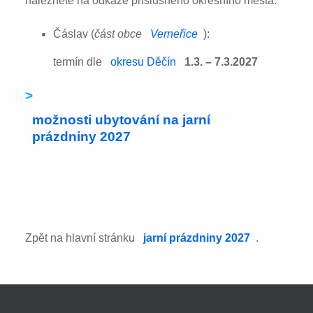
naleznete na odkaze příslušného okresního města:
Čáslav (
část obce
Verneřice
):
termín dle
okresu Děčín
1.3. – 7.3.2027
>
možnosti ubytování na jarní
prázdniny 2027
Zpět na hlavní stránku
jarní prázdniny 2027
.