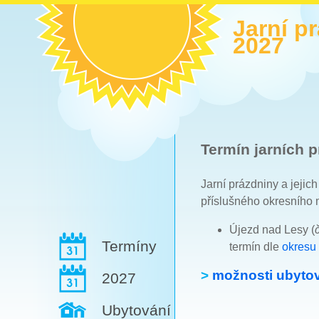
Jarní p
2027
Termín jarních p
Jarní prázdniny a jejic
příslušného okresního 
Újezd nad Lesy (
Termíny
termín dle
okresu
>
možnosti ubytov
2027
Ubytování