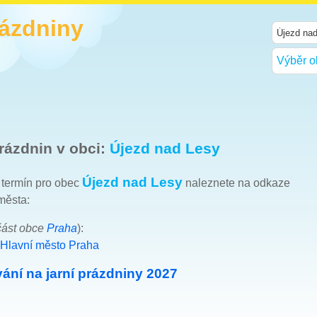
rázdniny
Výběr o
rázdnin v obci:
Újezd nad Lesy
Újezd nad Lesy
h termín pro obec
naleznete na odkaze
města:
část obce
Praha
):
 Hlavní město Praha
ání na jarní prázdniny 2027