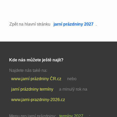
Zpět na hlavní stránku
jarní prázdniny 2027
.
Kde nás můžete ještě najít?
Najdete nás také na:
www.jarní prázdniny ČR.cz
nebo
jarní prázdniny termíny
a minulý rok na
www.jarni-prazdniny-2026.cz
Menu pro jarní prázdniny:
termíny 2027
: