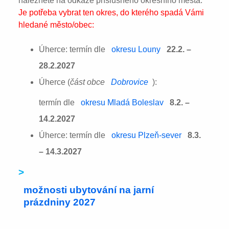
naleznete na odkaze příslušného okresního města:
Je potřeba vybrat ten okres, do kterého spadá Vámi
hledané město/obec:
Úherce: termín dle
okresu Louny
22.2. –
28.2.2027
Úherce (
část obce
Dobrovice
):
termín dle
okresu Mladá Boleslav
8.2. –
14.2.2027
Úherce: termín dle
okresu Plzeň-sever
8.3.
– 14.3.2027
>
možnosti ubytování na jarní
prázdniny 2027